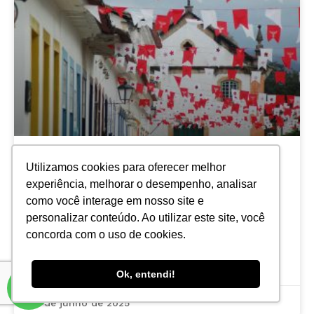
Festa do Divino em Paraty
Utilizamos cookies para oferecer melhor
experiência, melhorar o desempenho, analisar
Nos dias 30 de maio a 08 de junho de 2025,
como você interage em nosso site e
Paraty celebra mais uma edição da Festa do
personalizar conteúdo. Ao utilizar este site, você
Divino Espírito Santo. Trata-se de uma
concorda com o uso de cookies.
LEIA MAIS »
Ok, entendi!
2 de junho de 2025