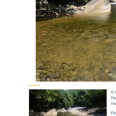
O 
Pa
ri
Fi