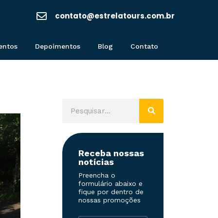
contato@estrelatours.com.br
entos
Depoimentos
Blog
Contato
Receba nossas
notícias
Preencha o
formulário abaixo e
fique por dentro de
nossas promoções