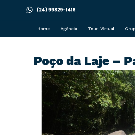
(24) 99829-1416
Home
Agência
Tour Virtual
Gru
Poço da Laje – P