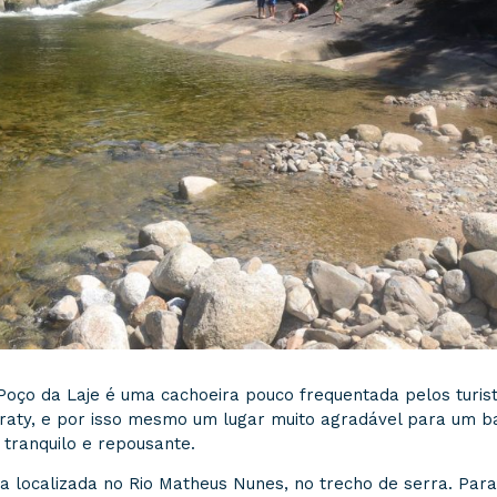
Poço da Laje é uma cachoeira pouco frequentada pelos turis
raty, e por isso mesmo um lugar muito agradável para um b
o tranquilo e repousante.
ca localizada no Rio Matheus Nunes, no trecho de serra. Par