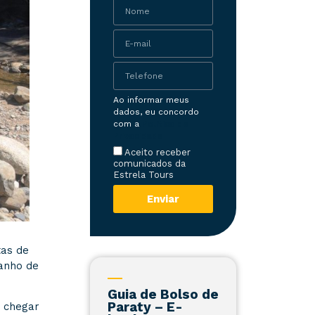
Ao informar meus
dados, eu concordo
com a
Política de
Privacidade
Aceito receber
comunicados da
Estrela Tours
Enviar
tas de
anho de
Guia de Bolso de
Paraty – E-
a chegar