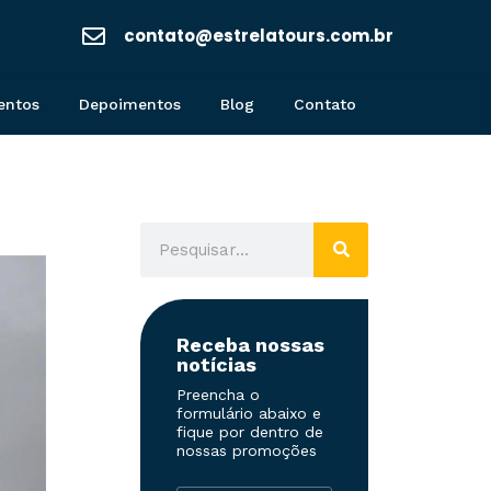
contato@estrelatours.com.br
entos
Depoimentos
Blog
Contato
Receba nossas
notícias
Preencha o
formulário abaixo e
fique por dentro de
nossas promoções