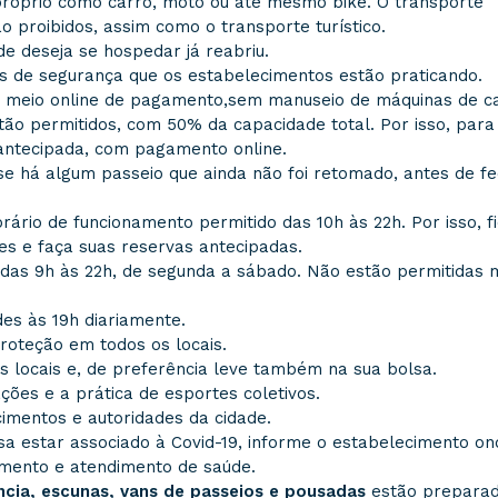
próprio como carro, moto ou até mesmo bike. O transporte
ão proibidos, assim como o transporte turístico.
de deseja se hospedar já reabriu.
os de segurança que os estabelecimentos estão praticando.
os meio online de pagamento,sem manuseio de máquinas de c
tão permitidos, com 50% da capacidade total. Por isso, para
 antecipada, com pagamento online.
 se há algum passeio que ainda não foi retomado, antes de f
ário de funcionamento permitido das 10h às 22h. Por isso, f
es e faça suas reservas antecipadas.
 das 9h às 22h, de segunda a sábado. Não estão permitidas
des às 19h diariamente.
roteção em todos os locais.
os locais e, de preferência leve também na sua bolsa.
ões e a prática de esportes coletivos.
cimentos e autoridades da cidade.
a estar associado à Covid-19, informe o estabelecimento on
amento e atendimento de saúde.
cia, escunas, vans de passeios e pousadas
estão preparad