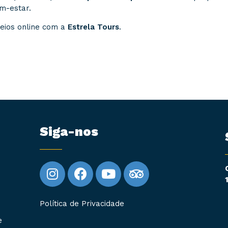
m-estar.
eios online com a
Estrela Tours
.
Siga-nos
Política de Privacidade
e