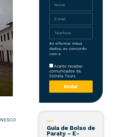
Ao informar meus
dados, eu concordo
com a
Política de
Privacidade
Aceito receber
comunicados da
Estrela Tours
Enviar
 UNESCO
Guia de Bolso de
Paraty – E-