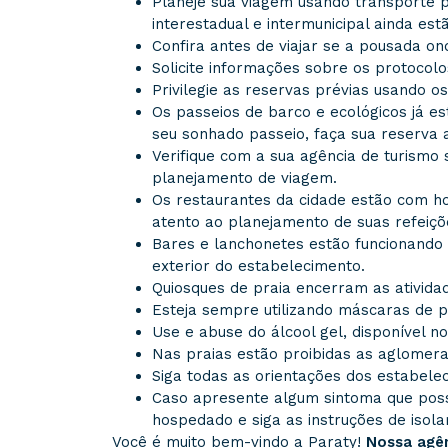
Planeje sua viagem usando transporte 
interestadual e intermunicipal ainda est
Confira antes de viajar se a pousada on
Solicite informações sobre os protocol
Privilegie as reservas prévias usando 
Os passeios de barco e ecológicos já es
seu sonhado passeio, faça sua reserva
Verifique com a sua agência de turismo
planejamento de viagem.
Os restaurantes da cidade estão com hor
atento ao planejamento de suas refeiçõ
Bares e lanchonetes estão funcionando
exterior do estabelecimento.
Quiosques de praia encerram as ativida
Esteja sempre utilizando máscaras de p
Use e abuse do álcool gel, disponível n
Nas praias estão proibidas as aglomeraç
Siga todas as orientações dos estabele
Caso apresente algum sintoma que poss
hospedado e siga as instruções de isol
Você é muito bem-vindo a Paraty!
Nossa agên