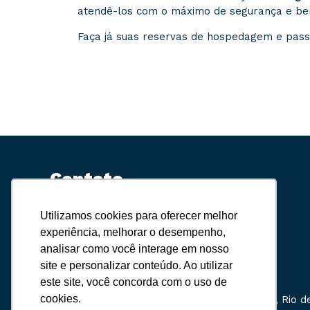
atendê-los com o máximo de segurança e be
Faça já suas reservas de hospedagem e pass
Contato
Utilizamos cookies para oferecer melhor
(24) 3038-9035
experiência, melhorar o desempenho,
analisar como você interage em nosso
(24) 99829-1416
site e personalizar conteúdo. Ao utilizar
contato@estrelatours.com.br
este site, você concorda com o uso de
cookies.
Av. Roberto Silveira, 609 – Centro Paraty, Rio d