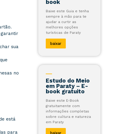
book
Baixe este Guia e tenha
sempre à mão para te
ajudar a curtir as
artão.
melhores opções
turísticas de Paraty
 garantir
baixar
echar sua
ique
 mesas no
Estudo do Meio
em Paraty – E-
book gratuito
Baixe este E-Book
gratuitamente com
informações completas
sobre cultura e natureza
de está
em Paraty
as para
baixar