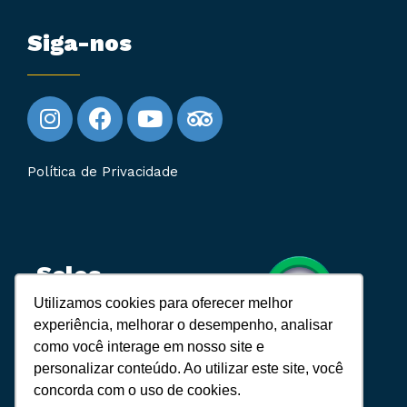
Siga-nos
Política de Privacidade
Selos
Utilizamos cookies para oferecer melhor
experiência, melhorar o desempenho, analisar
Cadastur:
como você interage em nosso site e
10.843.831/0001-89
personalizar conteúdo. Ao utilizar este site, você
concorda com o uso de cookies.