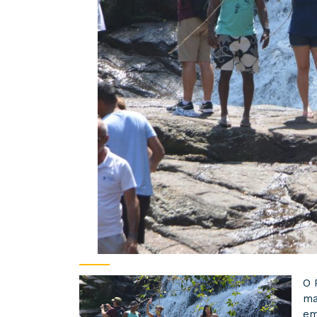
O 
ma
em