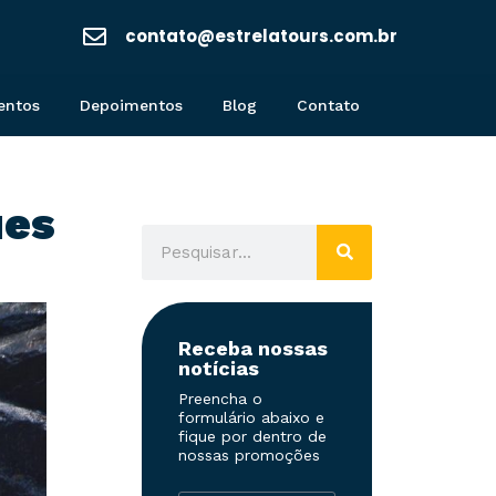
contato@estrelatours.com.br
entos
Depoimentos
Blog
Contato
ues
Receba nossas
notícias
Preencha o
formulário abaixo e
fique por dentro de
nossas promoções