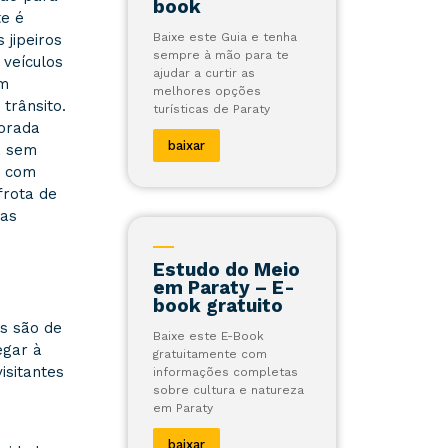
book
te é
Baixe este Guia e tenha
 jipeiros
sempre à mão para te
 veículos
ajudar a curtir as
am
melhores opções
trânsito.
turísticas de Paraty
orada
baixar
, sem
, com
frota de
las
Estudo do Meio
em Paraty – E-
book gratuito
as são de
Baixe este E-Book
egar à
gratuitamente com
isitantes
informações completas
sobre cultura e natureza
em Paraty
baixar