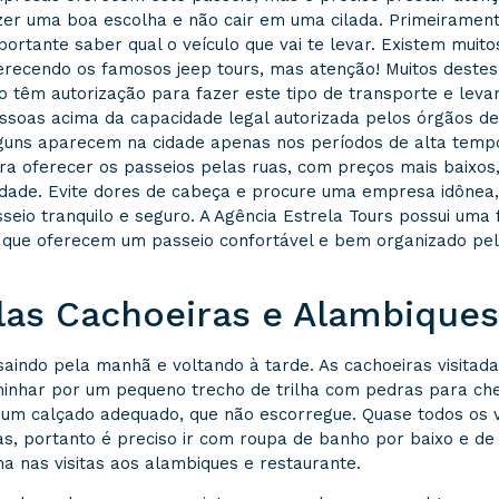
zer uma boa escolha e não cair em uma cilada. Primeiramen
portante saber qual o veículo que vai te levar. Existem muitos
erecendo os famosos jeep tours, mas atenção! Muitos destes
o têm autorização para fazer este tipo de transporte e lev
ssoas acima da capacidade legal autorizada pelos órgãos de 
guns aparecem na cidade apenas nos períodos de alta temp
ra oferecer os passeios pelas ruas, com preços mais baixos
idade. Evite dores de cabeça e procure uma empresa idônea
seio tranquilo e seguro. A Agência Estrela Tours possui uma 
es que oferecem um passeio confortável e bem organizado pe
las Cachoeiras e Alambiques
aindo pela manhã e voltando à tarde. As cachoeiras visitad
minhar por um pequeno trecho de trilha com pedras para ch
um calçado adequado, que não escorregue. Quase todos os v
as, portanto é preciso ir com roupa de banho por baixo e de
a nas visitas aos alambiques e restaurante.