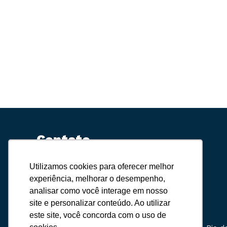
Contato
Utilizamos cookies para oferecer melhor
(24) 3038-9035
experiência, melhorar o desempenho,
analisar como você interage em nosso
(24) 99829-1416
site e personalizar conteúdo. Ao utilizar
contato@estrelatours.com.br
este site, você concorda com o uso de