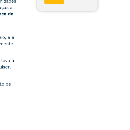
unidades
aças a
aça de
io, e é
omente
leva à
iser,
ão de