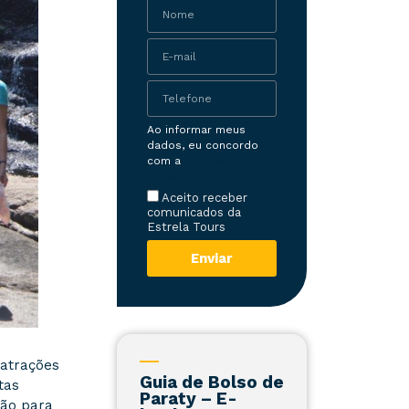
Ao informar meus
dados, eu concordo
com a
Política de
Privacidade
Aceito receber
comunicados da
Estrela Tours
Enviar
 atrações
Guia de Bolso de
tas
Paraty – E-
ção para