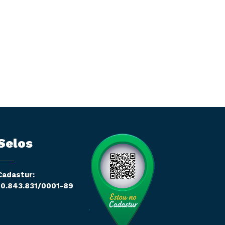
Selos
Cadastur:
10.843.831/0001-89