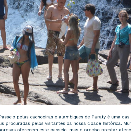
Passeio pelas cachoeiras e alambiques de Paraty é uma das
is procuradas pelos visitantes da nossa cidade histórica. Mui
presas oferecem este passeio, mas é preciso prestar aten