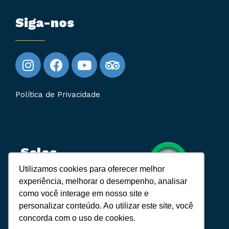
Siga-nos
Política de Privacidade
Selos
Utilizamos cookies para oferecer melhor
experiência, melhorar o desempenho, analisar
Cadastur:
como você interage em nosso site e
10.843.831/0001-89
personalizar conteúdo. Ao utilizar este site, você
concorda com o uso de cookies.