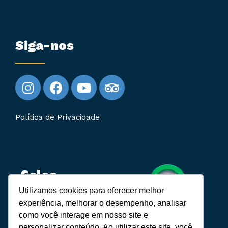
Siga-nos
Política de Privacidade
Selos
Utilizamos cookies para oferecer melhor
experiência, melhorar o desempenho, analisar
Cadastur:
como você interage em nosso site e
10.843.831/0001-89
personalizar conteúdo. Ao utilizar este site, você