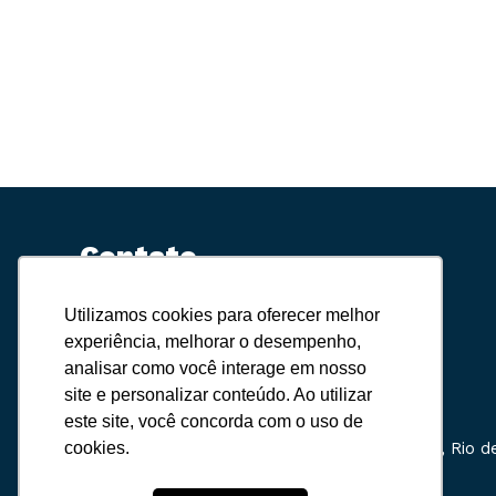
Contato
Utilizamos cookies para oferecer melhor
(24) 3038-9035
experiência, melhorar o desempenho,
analisar como você interage em nosso
(24) 99829-1416
site e personalizar conteúdo. Ao utilizar
contato@estrelatours.com.br
este site, você concorda com o uso de
cookies.
Av. Roberto Silveira, 609 – Centro Paraty, Rio d
Janeiro, 23970-000, Brasil