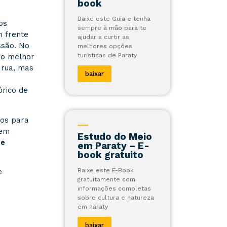
book
Baixe este Guia e tenha
os
sempre à mão para te
m frente
ajudar a curtir as
ssão. No
melhores opções
turísticas de Paraty
 o melhor
 rua, mas
baixar
órico de
dos para
dem
Estudo do Meio
 e
em Paraty – E-
book gratuito
Baixe este E-Book
e
gratuitamente com
informações completas
sobre cultura e natureza
em Paraty
baixar