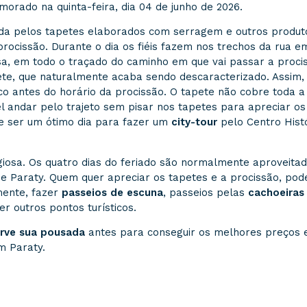
morado na quinta-feira, dia 04 de junho de 2026.
da pelos tapetes elaborados com serragem e outros produt
ocissão. Durante o dia os fiéis fazem nos trechos da rua e
osa, em todo o traçado do caminho em que vai passar a proci
pete, que naturalmente acaba sendo descaracterizado. Assim,
co antes do horário da procissão. O tapete não cobre toda a
el andar pelo trajeto sem pisar nos tapetes para apreciar os
de ser um ótimo dia para fazer um
city-tour
pelo Centro Hist
iosa. Os quatro dias do feriado são normalmente aproveita
s de Paraty. Quem quer apreciar os tapetes e a procissão, po
mente, fazer
passeios de escuna
, passeios pelas
cachoeiras
r outros pontos turísticos.
erve sua pousada
antes para conseguir os melhores preços 
m Paraty.