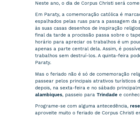
Neste ano, o dia de Corpus Christi será come
Em Paraty, a comemoração católica é marca
espalhados pelas ruas para a passagem da pr
às suas casas desenhos de inspiração religi
final da tarde a procissão passa sobre o ta
horário para apreciar os trabalhos é um pou
apenas a parte central dela. Assim, é possív
trabalhos sem destruí-los. A quinta-feira po
Paraty.
Mas o feriado não é só de comemoração relig
passear pelos principais atrativos turístico
depois, na sexta-feira e no sábado principal
alambiques
, passeio para
Trindade
e conhece
Programe-se com alguma antecedência,
res
aproveite muito o feriado de Corpus Christi e