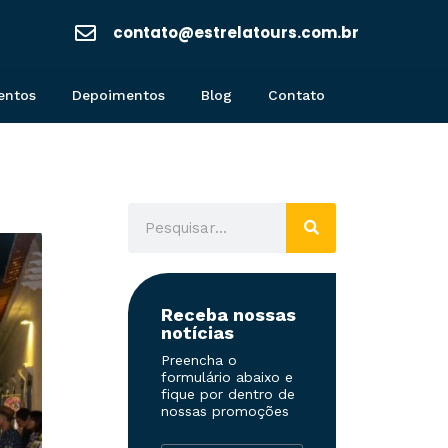
contato@estrelatours.com.br
entos
Depoimentos
Blog
Contato
Receba nossas
notícias
Preencha o
formulário abaixo e
fique por dentro de
nossas promoções