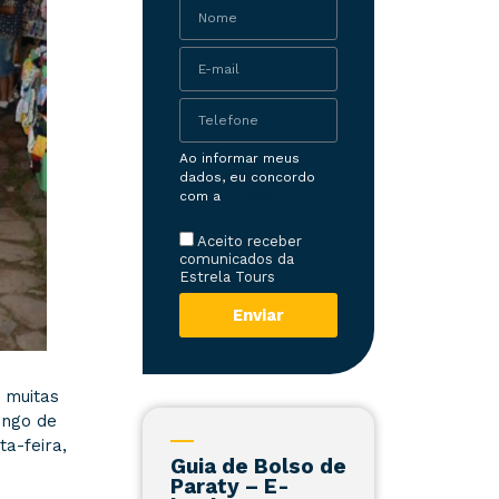
Ao informar meus
dados, eu concordo
com a
Política de
Privacidade
Aceito receber
comunicados da
Estrela Tours
Enviar
 muitas
ingo de
ta-feira,
Guia de Bolso de
Paraty – E-