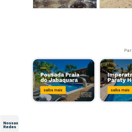
Par
Pousada Praia
Imperatr
do Jabaquara
Paraty H
saiba mais
saiba mais
Nossas
Redes