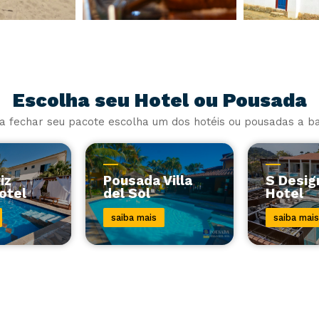
Escolha seu Hotel ou Pousada
a fechar seu pacote escolha um dos hotéis ou pousadas a ba
iz
Pousada Villa
S Desig
otel
del Sol
Hotel
saiba mais
saiba mais