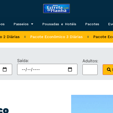
pos
Passeios
Pousadas e Hotéis
Pacotes
Ev
 2 Diárias
Pacote Econômico 3 Diárias
Pacote Ec
Saída:
Adultos:
co