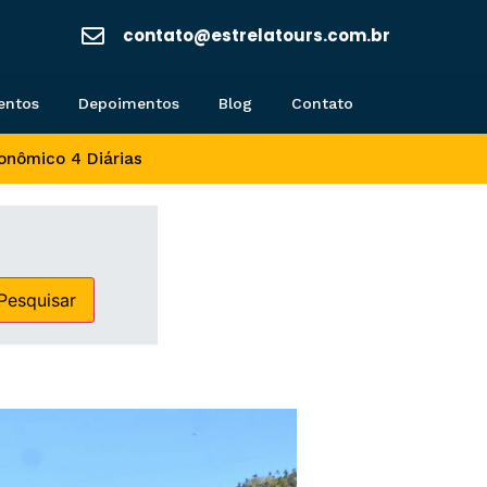
contato@estrelatours.com.br
entos
Depoimentos
Blog
Contato
onômico 4 Diárias
Pesquisar