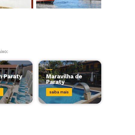
ixo:
n Paraty
Maravilha de
Paraty
saiba mais